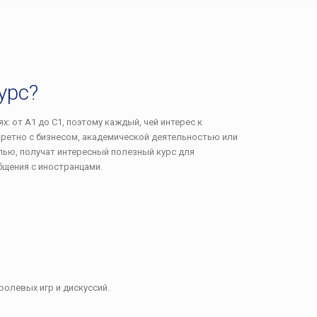
урс?
х: от A1 до C1, поэтому каждый, чей интерес к
кретно с бизнесом, академической деятельностью или
лью, получат интересный полезный курс для
бщения с иностранцами.
олевых игр и дискуссий.