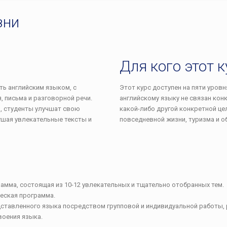
зни
Для кого этот к
ть английским языком, с
Этот курс доступен на пяти уровня
 письма и разговорной речи.
английскому языку не связан кон
в, студенты улучшат свою
какой-либо другой конкретной це
ушая увлекательные тексты и
повседневной жизни, туризма и о
рамма, состоящая из 10-12 увлекательных и тщательно отобранных тем.
ческая программа.
ставленного языка посредством групповой и индивидуальной работы, р
воения языка.