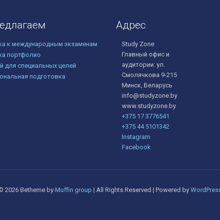
едлагаем
Адрес
ка к международным экзаменам
Study Zone
Главный офис и
ка портфолио
аудитории: ул.
й для специальных целей
Смолячкова 9-215
ональная подготовка
Минск, Беларусь
info@studyzone.by
www.studyzone.by
+375 17 3776541
+375 44 5101342
Instagram
Facebook
© 2026 Betheme by
Muffin group
| All Rights Reserved | Powered by
WordPres